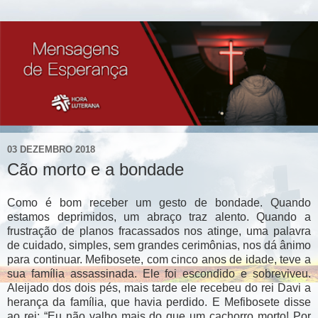
03 DEZEMBRO 2018
Cão morto e a bondade
Como é bom receber um gesto de bondade. Quando
estamos deprimidos, um abraço traz alento. Quando a
frustração de planos fracassados nos atinge, uma palavra
de cuidado, simples, sem grandes cerimônias, nos dá ânimo
para continuar. Mefibosete, com cinco anos de idade, teve a
sua família assassinada. Ele foi escondido e sobreviveu.
Aleijado dos dois pés, mais tarde ele recebeu do rei Davi a
herança da família, que havia perdido. E Mefibosete disse
ao rei: “Eu não valho mais do que um cachorro morto! Por