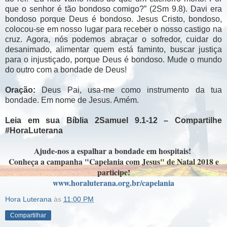
que o senhor é tão bondoso comigo?” (2Sm 9.8). Davi era
bondoso porque Deus é bondoso. Jesus Cristo, bondoso,
colocou-se em nosso lugar para receber o nosso castigo na
cruz. Agora, nós podemos abraçar o sofredor, cuidar do
desanimado, alimentar quem está faminto, buscar justiça
para o injustiçado, porque Deus é bondoso. Mude o mundo
do outro com a bondade de Deus!
Oração:
Deus Pai, usa-me como instrumento da tua
bondade. Em nome de Jesus. Amém.
Leia em sua Bíblia 2Samuel 9.1-12 – Compartilhe
#HoraLuterana
Ajude-nos a espalhar a bondade em hospitais!
Conheça a campanha "Capelania com Jesus" de Natal 2018 e
participe!
www.horaluterana.org.br/capelania
Hora Luterana
às
11:00 PM
Compartilhar